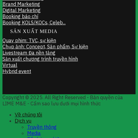
Brand Marketing
Digital Marketing
Booking báo chí
Booking KOLS/KOCs, Celeb...
SẢN XUẤT MEDIA
Quay phim: TVC, sự kiện
Chụp ảnh: Concept, Sản phẩm, Sự kiện
Livestream Đa nền tảng
Sản xuất chương trình truyền hình
Virtual
Hybrid event
Copyright © 2025. All Right Reserved - Bản quyền của
LIME M&E - Cấm sao lưu dưới mọi hình thức
Về chúng tôi
Dịch vụ
Truyền thông
Media