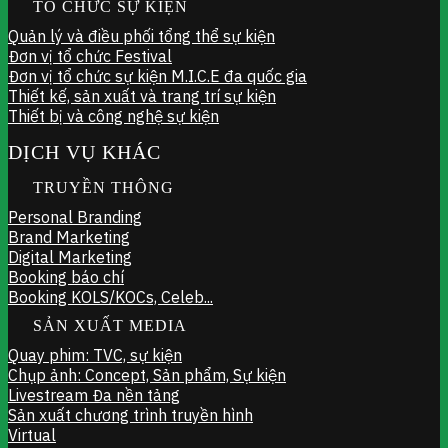
TỔ CHỨC SỰ KIỆN
Quản lý và điều phối tổng thể sự kiện
Đơn vị tổ chức Festival
Đơn vị tổ chức sự kiện M.I.C.E đa quốc gia
Thiết kế, sản xuất và trang trí sự kiện
Thiết bị và công nghệ sự kiện
DỊCH VỤ KHÁC
TRUYỀN THÔNG
Personal Branding
Brand Marketing
Digital Marketing
Booking báo chí
Booking KOLS/KOCs, Celeb...
SẢN XUẤT MEDIA
Quay phim: TVC, sự kiện
Chụp ảnh: Concept, Sản phẩm, Sự kiện
Livestream Đa nền tảng
Sản xuất chương trình truyền hình
Virtual