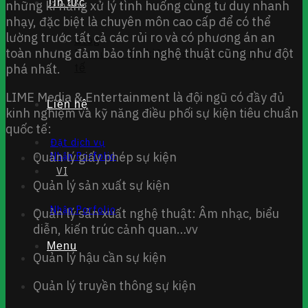
Tin tức
những kĩ năng xử lý tình huống cùng tư duy nhanh
nhạy, đặc biệt là chuyên môn cao cấp để có thể
lường trước tất cả các rủi ro và có phương án an
Blog
toàn nhưng đảm bảo tính nghệ thuật cũng như đột
Tin tức – Sự kiện trong nước & Quốc
tế
phá nhất.
LIME Media & Entertainment là đội ngũ có đầy đủ
Liên hệ
kinh nghiệm và kỹ năng điều phối sự kiện tiêu chuẩn
quốc tế:
Đặt dịch vụ
Quản lý giấy phép sự kiện
Nhận Porfolio
VI
Quản lý sản xuất sự kiện
Nhận Porfolio
Quản lý sản xuất nghệ thuật: Âm nhạc, biểu
diễn, kiến trúc cảnh quan…vv
Menu
Quản lý hậu cần sự kiện
Quản lý truyền thông sự kiện