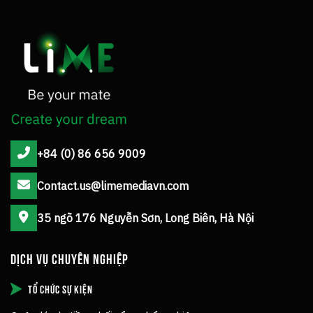
+84 (0) 86 656 9009
Contact.us@limemediavn.com
35 ngõ 176 Nguyễn Sơn, Long Biên, Hà Nội
DỊCH VỤ CHUYÊN NGHIỆP
TỔ CHỨC SỰ KIỆN