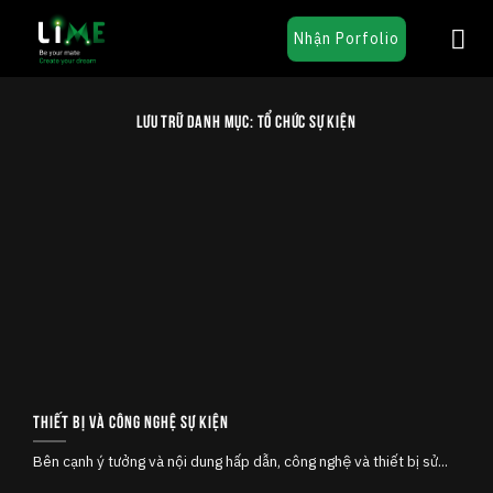
Chuyển
Nhận Porfolio
đến
nội
dung
LƯU TRỮ DANH MỤC:
TỔ CHỨC SỰ KIỆN
Thiết bị và công nghệ sự kiện
Bên cạnh ý tưởng và nội dung hấp dẫn, công nghệ và thiết bị sử...