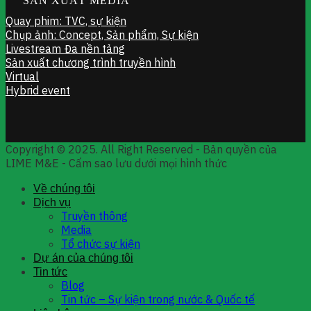
SẢN XUẤT MEDIA
Quay phim: TVC, sự kiện
Chụp ảnh: Concept, Sản phẩm, Sự kiện
Livestream Đa nền tảng
Sản xuất chương trình truyền hình
Virtual
Hybrid event
Copyright © 2025. All Right Reserved - Bản quyền của
LIME M&E - Cấm sao lưu dưới mọi hình thức
Về chúng tôi
Dịch vụ
Truyền thông
Media
Tổ chức sự kiện
Dự án của chúng tôi
Tin tức
Blog
Tin tức – Sự kiện trong nước & Quốc tế