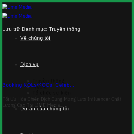
Chuyển
đến
nội
dung
Lưu trữ Danh mục:
Truyền thông
Về chúng tôi
Dịch vụ
Truyền thông
Booking KOLs/KOCs, Celeb…
Media
Tổ chức sự kiện
Tối Ưu Hóa Chiến Dịch Cùng Mạng Lưới Influencer Chất
Lượng Cao Tại LIME Media...
Dự án của chúng tôi