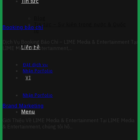
Tin tức
Blog
Tin tức – Sự kiện trong nước & Quốc
Booking báo chí
tế
Dịch Vụ Booking Báo Chí – LIME Media & Entertainment Tại
Liên hệ
LIME Media & Entertainment,...
Đặt dịch vụ
Nhận Porfolio
VI
Nhận Porfolio
Brand Marketing
Menu
Giới Thiệu Về LIME Media & Entertainment Tại LIME Media
& Entertainment, chúng tôi hỗ...