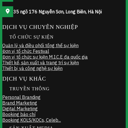
35 ngõ 176 Nguyễn Sơn, Long Biên, Hà Nội
DỊCH VỤ CHUYÊN NGHIỆP
TỔ CHỨC SỰ KIỆN
Quản lý và điều phối tổng thể sự kiện
Đơn vị tổ chức Festival
Đơn vị tổ chức sự kiện M.I.C.E đa quốc gia
Thiết kế, sản xuất và trang trí sự kiện
Thiết bị và công nghệ sự kiện
DỊCH VỤ KHÁC
TRUYỀN THÔNG
Personal Branding
Brand Marketing
Digital Marketing
Booking báo chí
Booking KOLS/KOCs, Celeb...