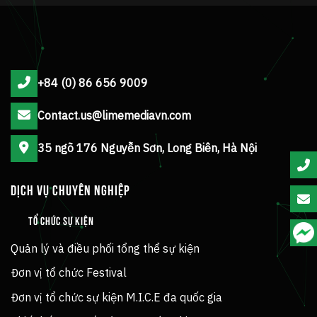
+84 (0) 86 656 9009
Contact.us@limemediavn.com
35 ngõ 176 Nguyễn Sơn, Long Biên, Hà Nội
DỊCH VỤ CHUYÊN NGHIỆP
TỔ CHỨC SỰ KIỆN
Quản lý và điều phối tổng thể sự kiện
Đơn vị tổ chức Festival
Đơn vị tổ chức sự kiện M.I.C.E đa quốc gia