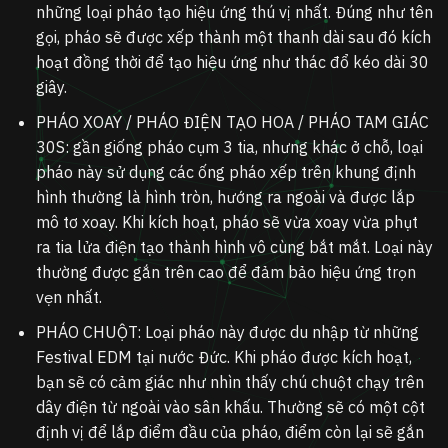
những loại pháo tạo hiệu ứng thú vị nhất. Đúng như tên
gọi, pháo sẽ được xếp thành một thanh dài sau đó kích
hoạt đồng thời để tạo hiệu ứng như thác đổ kéo dài 30
giây.
PHÁO XOAY / PHÁO ĐIỆN TẠO HOA / PHÁO TAM GIÁC
30S
: gần giống pháo cụm 3 tia, nhưng khác ở chỗ, loại
pháo này sử dụng các ống pháo xếp trên khung định
hình thường là hình tròn, hướng ra ngoài và được lắp
mô tơ xoay. Khi kích hoạt, pháo sẽ vừa xoay vừa phụt
ra tia lửa điện tạo thành hình vô cùng bắt mắt. Loại này
thường được gắn trên cao để đảm bảo hiệu ứng trọn
vẹn nhất.
PHÁO CHUỘT:
Loại pháo này được du nhập từ những
Festival EDM tại nước Đức. Khi pháo được kích hoạt,
bạn sẽ có cảm giác như nhìn thấy chú chuột chạy trên
dây điện từ ngoài vào sân khấu. Thường sẽ có một cột
định vị để lắp điểm đầu của pháo, điểm còn lại sẽ gắn