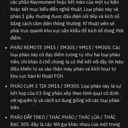
các phần Keymoment hoặc kết màn của một sự kiện
hoặc tiết mục biểu diễn nghệ thuật. Loại pháo này và
pháo 1 giây thường được đấu điện nối tiếp và kích nổ
bằng cách cắm điện thông thường. Kĩ thuật viên sẽ
phải trực quanh khu vực sân khấu để kích nổ đúng thời
điểm.
PHÁO REMOTE 3M1S / 3M30S / 9M1S / 9M30S:
Các
loại pháo này có đặc điểm tương tự như hai loại pháo
trên, chỉ khác ở chỗ chúng ta có thể kết nối dây tín hiệu
điều khiển từ xa vào thân máy pháo và kích hoạt từ
khu vực bàn kĩ thuật FOH.
PHÁO CỤM 3 TIA 3M1S / 3M30S
: Loại pháo này là sự
kết hợp của 03 ống pháo xếp theo hình quạt cố định
với nguyên lý và cách sử dụng giống với các loại pháo
trên.
PHÁO DÂY TREO / THÁC PHÁO / THÁC LỬA / THÁC
BẠC 30S
: đây là các tên gọi khác nhau của một trong