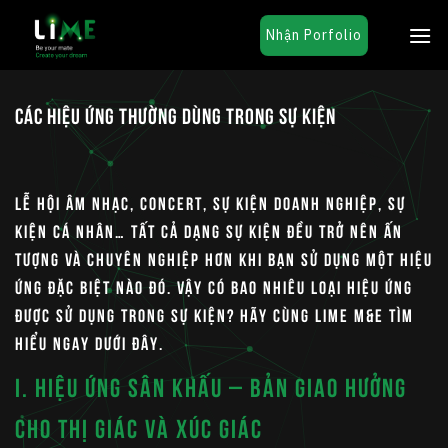
Chuyển
Nhận Porfolio
đến
nội
dung
CÁC HIỆU ỨNG THƯỜNG DÙNG TRONG SỰ KIỆN
Lễ hội âm nhạc, concert, sự kiện doanh nghiệp, sự
kiện cá nhân… tất cả dạng sự kiện đều trở nên ấn
tượng và chuyên nghiệp hơn khi bạn sử dụng một hiệu
ứng đặc biệt nào đó. Vậy có bao nhiêu loại hiệu ứng
được sử dụng trong sự kiện? Hãy cùng
LIME M&E
tìm
hiểu ngay dưới đây.
I. HIỆU ỨNG SÂN KHẤU – BẢN GIAO HƯỞNG
CHO THỊ GIÁC VÀ XÚC GIÁC