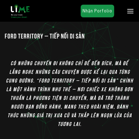
Chuyển
Nhận Porfolio
đến
nội
dung
Ford Territory – Tiếp Nối Di Sản
Có những chuyến đi không chỉ để đến đích, mà để
lắng nghe những câu chuyện được kể lại qua từng
cung đường. “Ford Territory – Tiếp Nối Di Sản” chính
là một hành trình như thế – nơi chiếc xe không đơn
thuần là phương tiện di chuyển, mà đã trở thành
người bạn đồng hành, mang theo hoài niệm, đánh
thức những giá trị xưa cũ và thắp lên ngọn lửa của
tương lai.