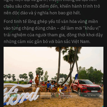
chiều sâu cho mỗi điểm đến, khiến hành trình trở
nên độc đáo và ý nghĩa hơn bao giờ hết.
Ford tinh tế lồng ghép
yếu tố văn hóa vùng miền
vào từng chặng dừng chân – để làm mới “khẩu vị”
trải nghiệm của người tham gia, đồng thời khơi dậy
những cảm xúc gắn bó với bản sắc Việt Nam.