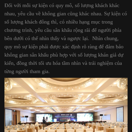
Đối với mỗi sự kiện có quy mô, số lượng khách khác
nhau, yêu cầu về không gian cũng khác nhau. Sự kiện có
số lượng khách đông thì, có nhiều hạng mục trong
chương trình, yêu cầu sân khấu rộng rãi để người phía
bên dưới có thể nhìn thấy và ngược lại. Nhìn chung,
quy mô sự kiện phải được xác định rõ ràng để đảm bảo
không gian sân khấu phù hợp với số lượng khán giả dự
kiến, đồng thời tối ưu hóa tầm nhìn và trải nghiệm của
từng người tham gia.