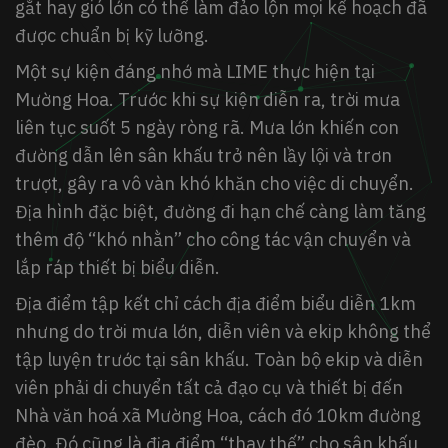
gắt hay gió lớn có thể làm đảo lộn mọi kế hoạch đã
được chuẩn bị kỹ lưỡng.
Một sự kiện đáng nhớ mà LIME thực hiện tại
Mường Hoa. Trước khi sự kiện diễn ra, trời mưa
liên tục suốt 5 ngày ròng rã. Mưa lớn khiến con
đường dẫn lên sân khấu trở nên lầy lội và trơn
trượt, gây ra vô vàn khó khăn cho việc di chuyển.
Địa hình đặc biệt, đường đi hạn chế càng làm tăng
thêm độ “khó nhằn” cho công tác vận chuyển và
lắp ráp thiết bị biểu diễn.
Địa điểm tập kết chỉ cách địa điểm biểu diễn 1km
nhưng do trời mưa lớn, diễn viên và ekip không thể
tập luyện trước tại sân khấu. Toàn bộ ekip và diễn
viên phải di chuyển tất cả đạo cụ và thiết bị đến
Nhà văn hoá xã Mường Hoa, cách đó 10km đường
đèo. Đó cũng là địa điểm “thay thế” cho sân khấu