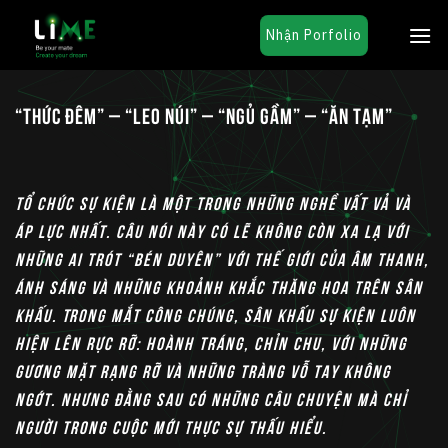
Chuyển
Nhận Porfolio
đến
nội
dung
“THỨC ĐÊM” – “LEO NÚI” – “NGỦ GẦM” – “ĂN TẠM”
Tổ chức sự kiện là một trong những nghề vất vả và
áp lực nhất. Câu nói này có lẽ không còn xa lạ với
những ai trót “bén duyên” với thế giới của âm thanh,
ánh sáng và những khoảnh khắc thăng hoa trên sân
khấu. Trong mắt công chúng, sân khấu sự kiện luôn
hiện lên rực rỡ: hoành tráng, chỉn chu, với những
gương mặt rạng rỡ và những tràng vỗ tay không
ngớt. Nhưng đằng sau có những câu chuyện mà chỉ
người trong cuộc mới thực sự thấu hiểu.