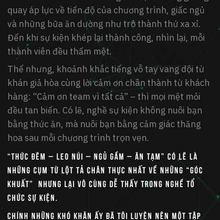
quay áp lực về tiến độ của chương trình, giấc ngủ
và những bữa ăn dường như trở thành thứ xa xỉ.
Đến khi sự kiện khép lại thành công, nhìn lại, mỗi
thành viên đều thấm mệt.
Thế nhưng, khoảnh khắc tiếng vỗ tay vang dội từ
khán giả hòa cùng lời cảm ơn chân thành từ khách
hàng: “Cảm ơn team vì tất cả” – thì mọi mệt mỏi
đều tan biến. Có lẽ, nghề sự kiện không nuôi bạn
bằng thức ăn, mà nuôi bạn bằng cảm giác thăng
hoa sau mỗi chương trình trọn vẹn.
“Thức đêm – leo núi – ngủ gầm – ăn tạm” có lẽ là
những cụm từ lột tả chân thực nhất về những “góc
khuất” nhưng lại vô cùng dễ thấy trong nghề tổ
chức sự kiện.
Chính những khó khăn ấy đã tôi luyện nên một tập