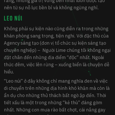
rằng, những giá trị vững bền nhất luôn được tạo
nên từ sự nỗ lực bền bỉ và không ngừng nghỉ.
LEO NÚI
Không phải sự kiện nào cũng diễn ra trong những
khán phòng sang trọng, tiện nghi. Với đặc thù của
Agency sáng tạo (đơn vị tổ chức sự kiện sáng tạo
chuyên nghiệp) – Người Lime chúng tôi không ngại
đặt chân đến những địa điểm “độc” nhất. Ngoài
thức đêm, việc lên rừng – xuống biển là chuyện dễ
hiểu.
“Leo núi” ở đây không chỉ mang nghĩa đen về việc
di chuyển trên những địa hình khó khăn mà còn là
ẩn dụ cho những thử thách bất ngờ ập đến. Thời
tiết xấu là một trong những “kẻ thù” đáng gờm
nhất. Những cơn mưa rào bất chợt, cái nắng gay