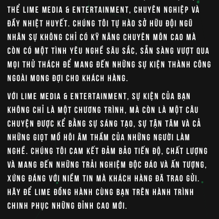
thể LIME Media & Entertainment, chuyên nghiệp và
đầy nhiệt huyết. Chúng tôi tự hào sở hữu đội ngũ
nhân sự không chỉ có kỹ năng chuyên môn cao mà
còn có một tình yêu nghề sâu sắc, sẵn sàng vượt qua
mọi thử thách để mang đến những sự kiện thành công
ngoài mong đợi cho khách hàng.
Với
LIME Media & Entertainment
, sự kiện của bạn
không chỉ là một chương trình, mà còn là một câu
chuyện được kể bằng sự sáng tạo, sự tận tâm và cả
những giọt mồ hôi âm thầm của những người làm
nghề. Chúng tôi cam kết đảm bảo tiến độ, chất lượng
và mang đến những trải nghiệm độc đáo và ấn tượng,
xứng đáng với niềm tin mà khách hàng đã trao gửi.
Hãy để LIME đồng hành cùng bạn trên hành trình
chinh phục những đỉnh cao mới.