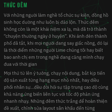
THỨC ĐÊM
Với những người làm nghề tổ chức sự kiện, đồng hồ
sinh học dường như luôn bị đảo lộn. Thức đêm
không còn là một khái niệm xa lạ, mà đã trở thành
“chuyện thường ngày ở huyện”. Khi ánh đèn thành
phố đã tắt, khi mọi người đang say giấc nồng, đó lại
là thời điểm những người Lime chúng tôi hay biết
bao anh chị em trong nghề đang căng mình chạy
đua với thời gian
Mọi thứ từ lên ý tưởng, chạy nội dung, bắt kịp tiến
độ sản xuất từng hạng mục nhỏ nhất, hay điều
phối nhân sự…đều đòi hỏi sự tập trung cao độ cùng
khả năng ứng biến liên tục với tốc độ phản ứng
nhanh nhạy. Những đêm thức trắng để hoàn thiện
đề xuất, chỉnh sửa layout sân khấu đến từng